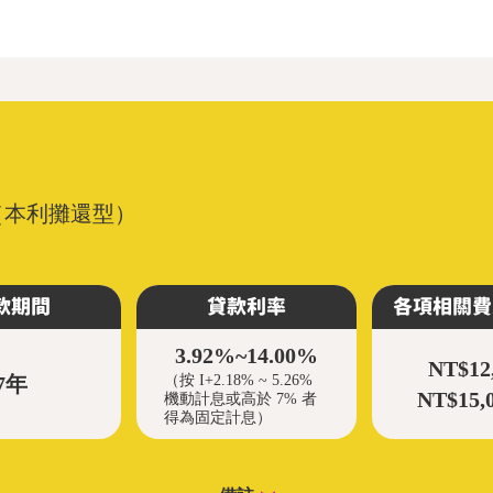
（本利攤還型）
款期間
貸款利率
各項相關費
3.92%~14.00%
NT$12,
7年
（按 I+2.18% ~ 5.26%
NT$15,
機動計息或高於 7% 者
得為固定計息）