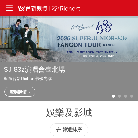
SJ-83z演唱會臺北場
8/25台新Richart卡優先購
瞭解詳情
娛樂及影城
篩選排序