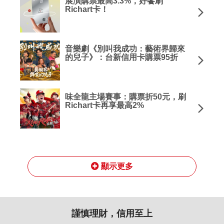
展演購票最高3.3%，好饗刷
Richart卡！
音樂劇《別叫我成功：藝術界歸來
的兒子》：台新信用卡購票95折
味全龍主場賽事：購票折50元，刷
Richart卡再享最高2%
顯示更多
謹慎理財，信用至上